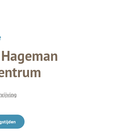
e
- Hageman
entrum
hrijving
gstijden