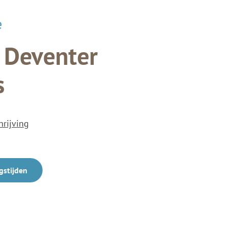
e
- Deventer
s
hrijving
gstijden