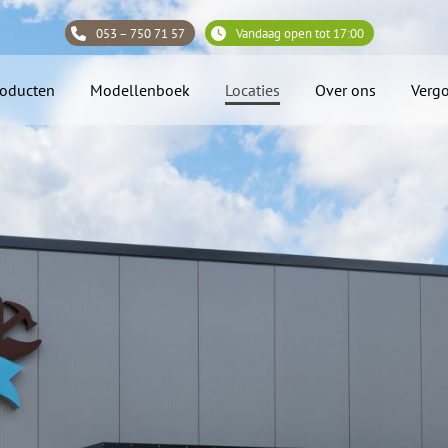
053 – 750 71 57
Vandaag open tot 17:00
roducten
Modellenboek
Locaties
Over ons
Verg