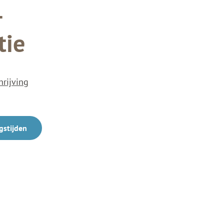
-
tie
hrijving
gstijden