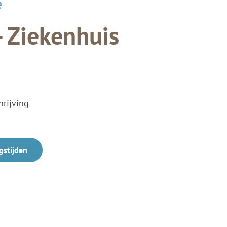
e
- Ziekenhuis
hrijving
gstijden