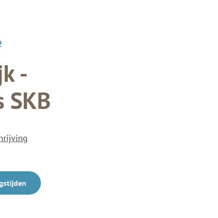
e
k -
s SKB
hrijving
gstijden