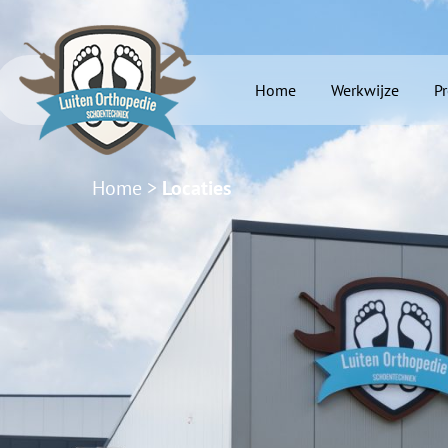
Home
Werkwijze
P
Home
>
Locaties