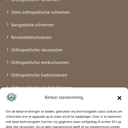
Semi orthopedische schoenen
Aangepaste schoenen
Revalidatieschoenen
Orthopedische steunzolen
Orthopedische werkschoenen
Orthopedische badschoenen
Orthopedische kinderschoenen
Beheer toestemming
Verbandschoenen
Om de beste ervaringen te bieden, gebruiken wij technologieën zoals cookies om
informatie over je apparaat op te slaan en/of te raadplegen. Door in te stemmen
met deze technologieën kunnen wij gegevens zoals surfgedrag of unieke ID's op
luitenorthopedie
deze site verwerken. Als je geen toestemming geeft of uw toestemming intrekt,