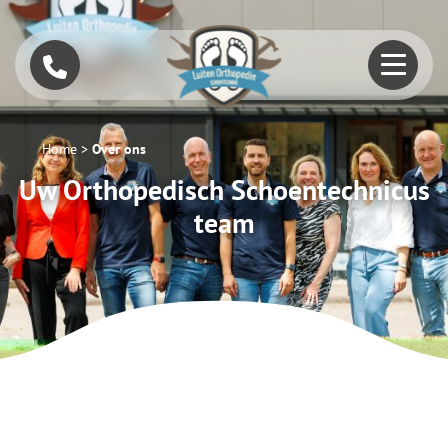
Home
>
Over ons
Uw Orthopedisch Schoentechnicus
team