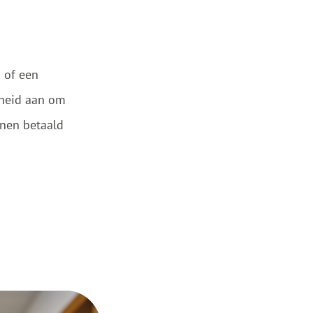
 of een
kheid aan om
jnen betaald