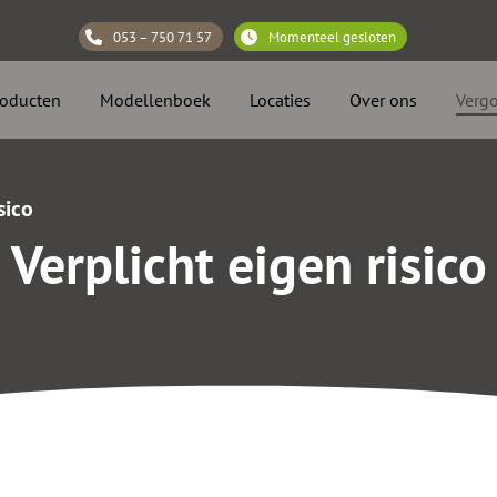
053 – 750 71 57
Momenteel gesloten
roducten
Modellenboek
Locaties
Over ons
Verg
sico
Verplicht eigen risico