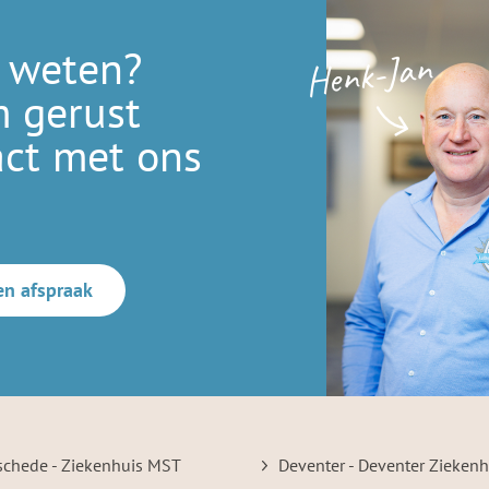
 weten?
Henk-Jan
 gerust
act met ons
en afspraak
schede - Ziekenhuis MST
Deventer - Deventer Ziekenh